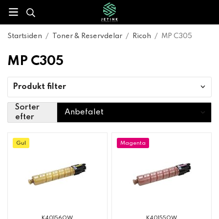
Startsiden
/
Toner & Reservdelar
/
Ricoh
/
MP C305
MP C305
Produkt filter
Sorter
efter
Gul
Magenta
K40156OW
K40155OW