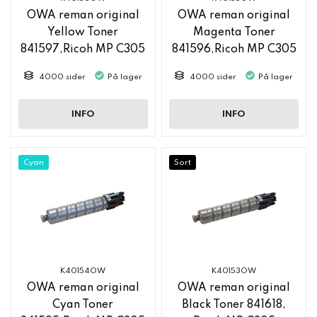
OWA reman original
OWA reman original
Yellow Toner
Magenta Toner
841597,Ricoh MP C305
841596,Ricoh MP C305
4000 sider
På lager
4000 sider
På lager
INFO
INFO
Cyan
Sort
K40154OW
K40153OW
OWA reman original
OWA reman original
Cyan Toner
Black Toner 841618,