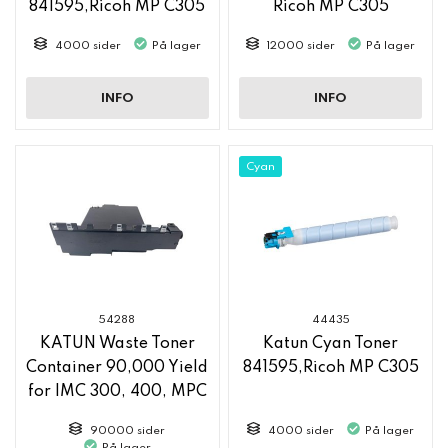
841595,Ricoh MP C305
Ricoh MP C305
4000 sider
På lager
12000 sider
På lager
INFO
INFO
Cyan
54288
44435
KATUN Waste Toner
Katun Cyan Toner
Container 90,000 Yield
841595,Ricoh MP C305
for IMC 300, 400, MPC
305
90000 sider
4000 sider
På lager