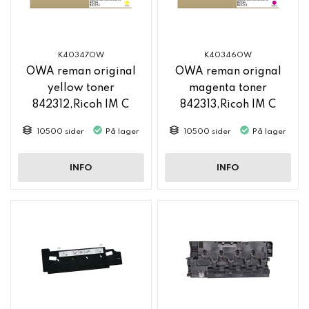
K40347OW
K40346OW
OWA reman original
OWA reman orignal
yellow toner
magenta toner
842312,Ricoh IM C
842313,Ricoh IM C
2500
2500
10500 sider
På lager
10500 sider
På lager
INFO
INFO