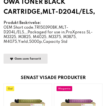
OWA TONER BLACK
CARTRIDGE,MLT-D204L/ELS,
Produkt Beskrivelse:
OEM Short code,TR150390BK,MLT-
D204L/ELS,,,Packaged for use in,ProXpress SL-
M3325, M3825, M4025, M3375, M3875,
M4075,Yield,5000p,Capacity Std
Gem som favorit
SENAST VISADE PRODUKTER
Gul
Magenta