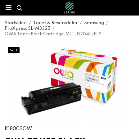
Startsiden
/
Toner & Reservdelar
/
Samsung
/
ProXpress SL-M3325
/
OWA Toner Black Cartridge,MLT-D204L/ELS,
Sort
K18002OW