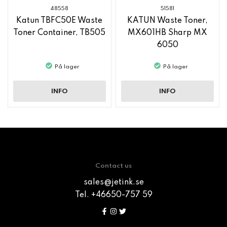
48558
51581
Katun TBFC50E Waste
KATUN Waste Toner,
Toner Container, TB505
MX601HB Sharp MX
6050
På lager
På lager
INFO
INFO
Contact us
sales@jetink.se
Tel. +46650-757 59