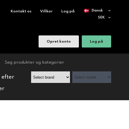
Kontakt os
Villkor
Log på
Opret konto
Log på
 efter
er