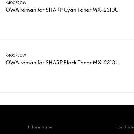
K40079OW
OWA reman for SHARP Cyan Toner MX-2310U
K40078OW
OWA reman for SHARP Black Toner MX-2310U
Information
Handle i