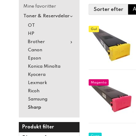
Mine favoritter
Sorter efter
Toner & Reservdelar
OT
Gul
HP
Brother
Canon
Epson
Konica Minolta
Kyocera
Lexmark
Magenta
Ricoh
Samsung
Sharp
Produkt filter