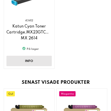
43412
Katun Cyan Toner
Cartridge,MX23GTCA,Sharp
MX 2614
På lager
INFO
SENAST VISADE PRODUKTER
Gul
Magenta