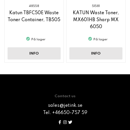
48558
51581
Katun TBFC50E Waste
KATUN Waste Toner,
Toner Container, TB505
MX601HB Sharp MX
6050
På lager
På lager
INFO
INFO
Contact us
sales@jetink.se
Tel. +46650-757 59