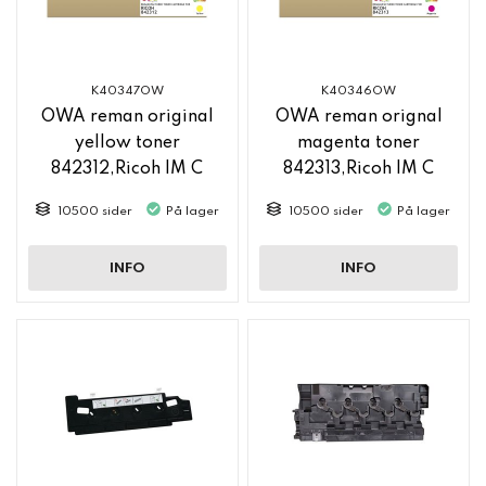
K40347OW
K40346OW
OWA reman original
OWA reman orignal
yellow toner
magenta toner
842312,Ricoh IM C
842313,Ricoh IM C
2500
2500
10500 sider
På lager
10500 sider
På lager
INFO
INFO