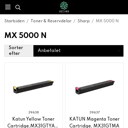
Startsiden
/
Toner & Reservdelar
/
Sharp
/
MX 5000 N
MX 5000 N
Sorter
efter
39638
39637
Katun Yellow Toner
KATUN Magenta Toner
Cartridge,MX31GTYA,Sharp
Cartridge, MX31GTMA