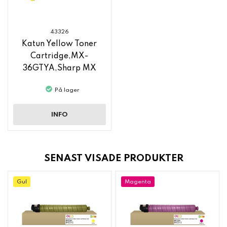
43326
Katun Yellow Toner
Cartridge,MX-
36GTYA,Sharp MX
C3140
På lager
INFO
SENAST VISADE PRODUKTER
Gul
Magenta