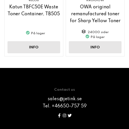
48558
K40101OW
Katun TBFC50E Waste
OWA original
Toner Container, TB505
remanufactured toner
for Sharp Yellow Toner
MX61GTYA
24000 sider
På lager
På lager
INFO
INFO
Contact us
sales@jetink.se
Tel. +46650-757 59