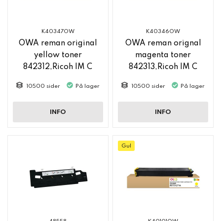
K40347OW
K40346OW
OWA reman original
OWA reman orignal
yellow toner
magenta toner
842312,Ricoh IM C
842313,Ricoh IM C
2500
2500
10500 sider
På lager
10500 sider
På lager
INFO
INFO
Gul