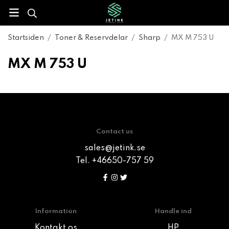
Startsiden
/
Toner & Reservdelar
/
Sharp
/
MX M 753 U
MX M 753 U
Contact us
sales@jetink.se
Tel. +46650-757 59
Information
Handle ind
Kontakt os
HP