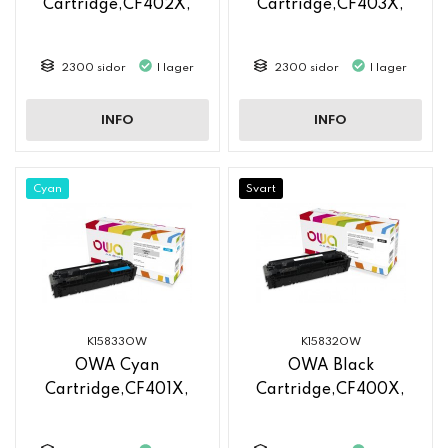
Cartridge,CF402X,
Cartridge,CF403X,
2300 sidor
I lager
2300 sidor
I lager
INFO
INFO
Cyan
Svart
K15833OW
K15832OW
OWA Cyan
OWA Black
Cartridge,CF401X,
Cartridge,CF400X,