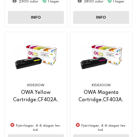
2300 sidor
I lager
2800 sidor
I lager
INFO
INFO
K15831OW
K15830OW
OWA Yellow
OWA Magenta
Cartridge,CF402A,
Cartridge,CF403A,
Fjärrlager, 4-6 dagar lev.
Fjärrlager, 4-6 dagar lev.
tid.
tid.