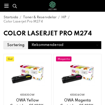
Startsida
/
Toner & Reservdelar
/
HP
/
Color Laserjet Pro M274
COLOR LASERJET PRO M274
Sortering
Gul
Magenta
K15835OW
K15834OW
OWA Yellow
OWA Magenta