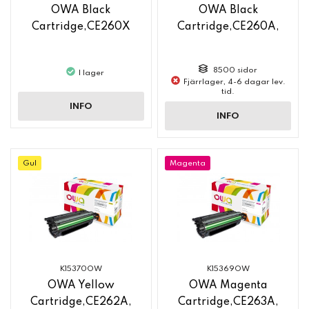
OWA Black
OWA Black
Cartridge,CE260X
Cartridge,CE260A,
8500 sidor
I lager
Fjärrlager, 4-6 dagar lev.
tid.
INFO
INFO
Gul
Magenta
K15370OW
K15369OW
OWA Yellow
OWA Magenta
Cartridge,CE262A,
Cartridge,CE263A,