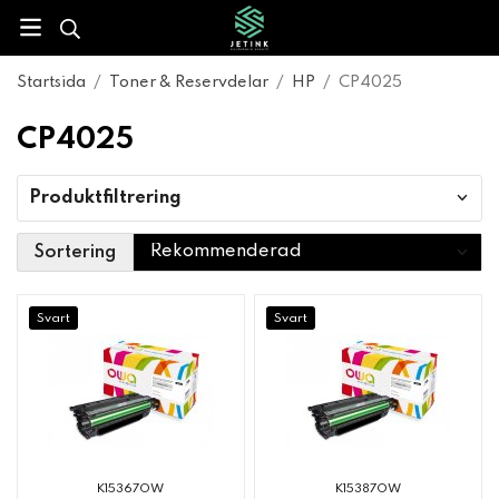
Startsida
/
Toner & Reservdelar
/
HP
/
CP4025
CP4025
Produktfiltrering
Sortering
Svart
Svart
K15367OW
K15387OW