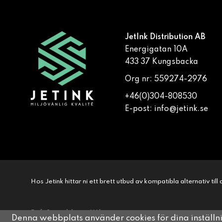
JetInk Distribution AB
Energigatan 10A
433 37 Kungsbacka
Org nr: 559274-2976
+46(0)304-808530
E-post:
info@jetink.se
Hos Jetink hittar ni ett brett utbud av kompatibla alternativ til
Drift & produktion:
Wikinggruppen
Denna webbplats använder cookies för dina inställ