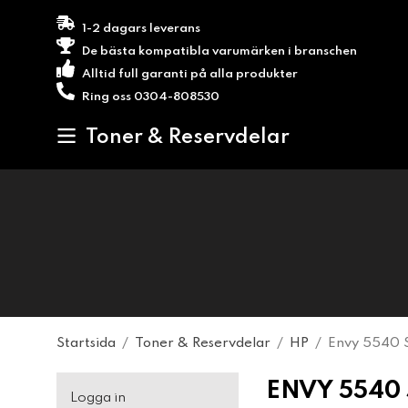
1-2 dagars leverans
De bästa kompatibla varumärken i branschen
Alltid full garanti på alla produkter
Ring oss 0304-808530
Toner & Reservdelar
Startsida
/
Toner & Reservdelar
/
HP
/
Envy 5540 S
ENVY 5540 
Logga in