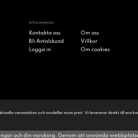
Information
Kontakta oss
Om oss
Bli Avtalskund
Villkor
Logga in
Om cookies
l aktuella varumärken och modeller inom print. Vi levererar direkt till era 
ningar och din varukorg. Genom att använda webbplat