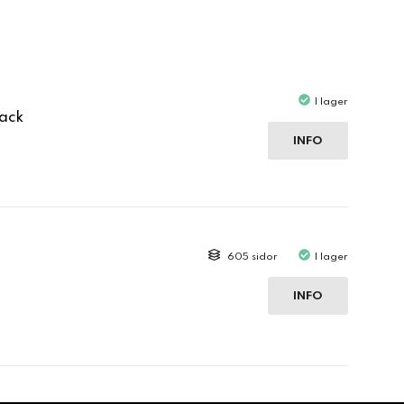
I lager
ack
INFO
605 sidor
I lager
INFO