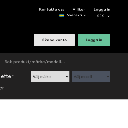
Kontakta oss
Villkor
Logga in
Skapa konto
Logga in
 efter
er