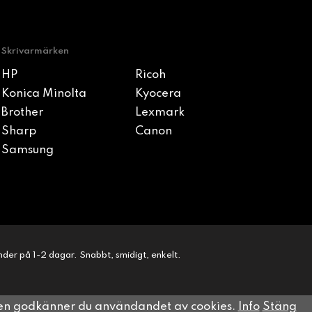
Skrivarmärken
HP
Ricoh
Konica Minolta
Kyocera
Brother
Lexmark
Sharp
Canon
Samsung
kunder på 1-2 dagar. Snabbt, smidigt, enkelt.
sen godkänner du användandet av cookies.
Info
Stäng