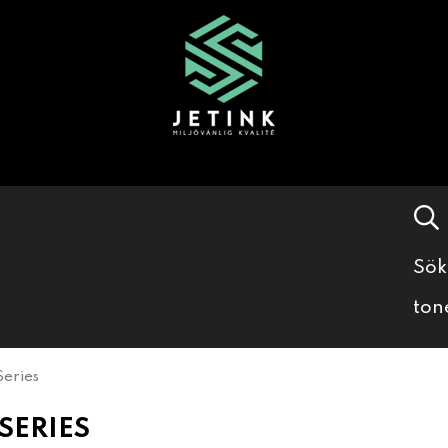
Sök
ton
eries
SERIES