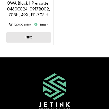
OWA Black HP ersätter
0460C024, 0917B002,
708H, 49X, EP-708 H
12000 sidor
I lager
INFO