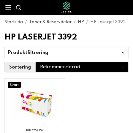
Startsida
/
Toner & Reservdelar
/
HP
/
HP Laserjet 3392
HP LASERJET 3392
Produktfiltrering
Sortering
Svart
K18725OW