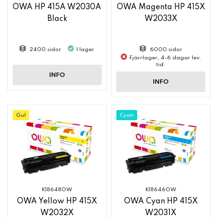
OWA HP 415A W2030A
OWA Magenta HP 415X
Black
W2033X
2400 sidor
I lager
6000 sidor
Fjärrlager, 4-6 dagar lev.
tid.
INFO
INFO
Gul
Cyan
K18648OW
K18646OW
OWA Yellow HP 415X
OWA Cyan HP 415X
W2032X
W2031X