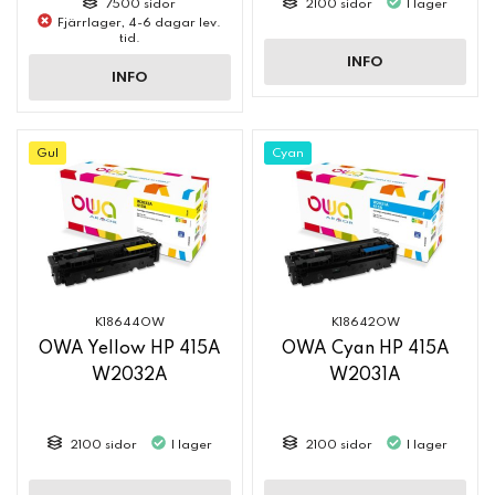
7500 sidor
2100 sidor
I lager
Fjärrlager, 4-6 dagar lev.
tid.
INFO
INFO
Gul
Cyan
K18644OW
K18642OW
OWA Yellow HP 415A
OWA Cyan HP 415A
W2032A
W2031A
2100 sidor
I lager
2100 sidor
I lager