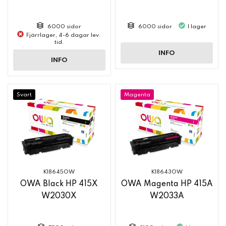
6000 sidor
6000 sidor
I lager
Fjärrlager, 4-6 dagar lev.
tid.
INFO
INFO
Svart
Magenta
K18645OW
K18643OW
OWA Black HP 415X
OWA Magenta HP 415A
W2030X
W2033A