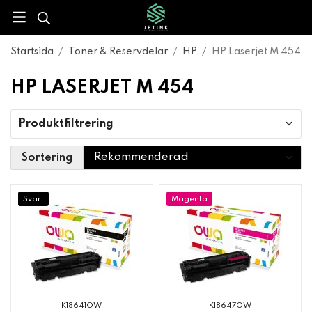
Startsida
/
Toner & Reservdelar
/
HP
/
HP Laserjet M 454
HP LASERJET M 454
Produktfiltrering
Sortering
Svart
Magenta
K18641OW
K18647OW