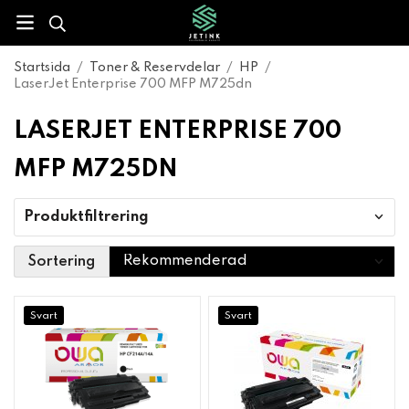
Startsida
/
Toner & Reservdelar
/
HP
/
LaserJet Enterprise 700 MFP M725dn
LASERJET ENTERPRISE 700
MFP M725DN
Produktfiltrering
Sortering
Svart
Svart