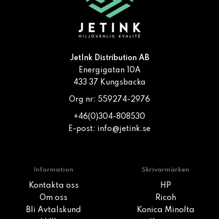
JetInk Distribution AB
Energigatan 10A
433 37 Kungsbacka
Org nr: 559274-2976
+46(0)304-808530
E-post:
info@jetink.se
Information
Skrivarmärken
Kontakta oss
HP
Om oss
Ricoh
Bli Avtalskund
Konica Minolta