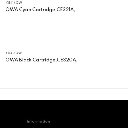
K15414OW
OWA Cyan Cartridge,CE321A,
K15413OW
OWA Black Cartridge,CE320A,
Information