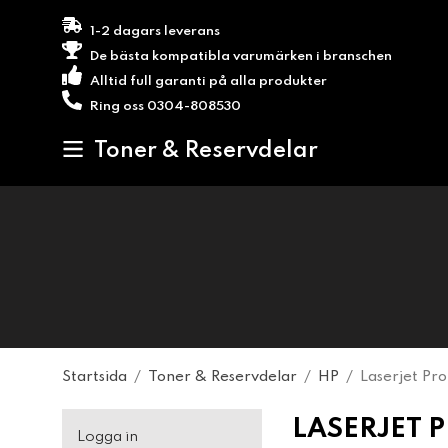
1-2 dagars leverans
De bästa kompatibla varumärken i branschen
Alltid full garanti på alla produkter
Ring oss 0304-808530
Toner & Reservdelar
Startsida
/
Toner & Reservdelar
/
HP
/
Laserjet Pr
LASERJET P
Logga in