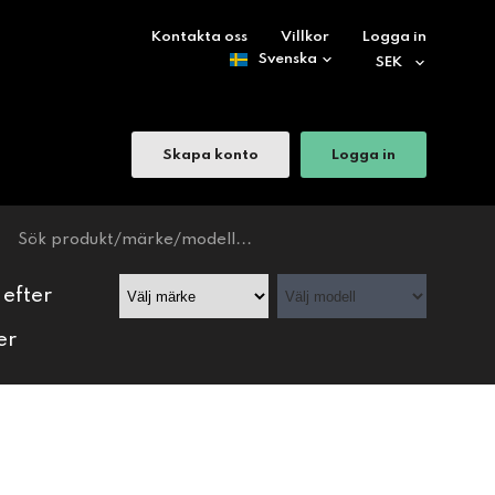
Kontakta oss
Villkor
Logga in
Skapa konto
Logga in
 efter
er