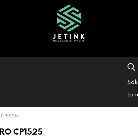
Sök
ton
o CP1525
RO CP1525