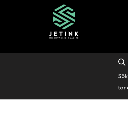
Sök
ton