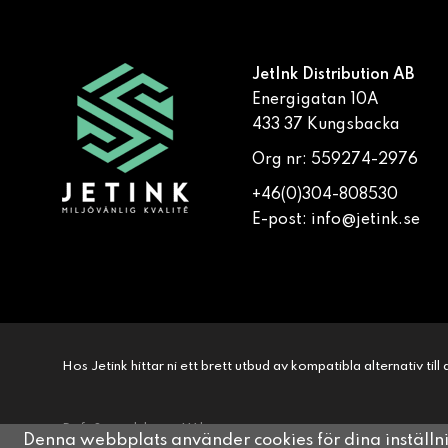
JetInk Distribution AB
Energigatan 10A
433 37 Kungsbacka
Org nr: 559274-2976
+46(0)304-808530
E-post:
info@jetink.se
Hos Jetink hittar ni ett brett utbud av kompatibla alternativ til
Drift & produktion:
Wikinggruppen
Denna webbplats använder cookies för dina inställ