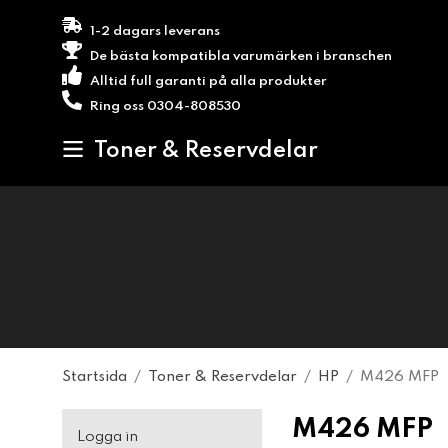
1-2 dagars leverans
De bästa kompatibla varumärken i branschen
Alltid full garanti på alla produkter
Ring oss 0304-808530
Toner & Reservdelar
Startsida
/
Toner & Reservdelar
/
HP
/
M426 MFP
M426 MFP
Logga in