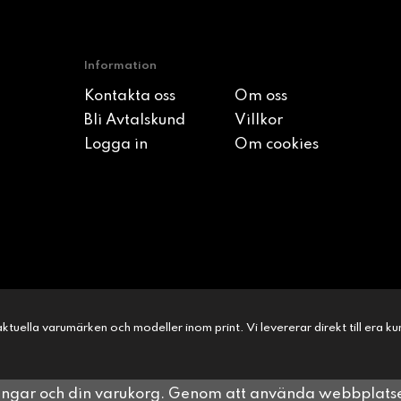
Information
Kontakta oss
Om oss
Bli Avtalskund
Villkor
Logga in
Om cookies
l aktuella varumärken och modeller inom print. Vi levererar direkt till era 
ningar och din varukorg. Genom att använda webbplat