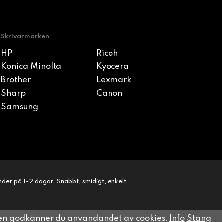
Skrivarmärken
HP
Ricoh
Konica Minolta
Kyocera
Brother
Lexmark
Sharp
Canon
Samsung
kunder på 1-2 dagar. Snabbt, smidigt, enkelt.
sen godkänner du användandet av cookies.
Info
Stäng