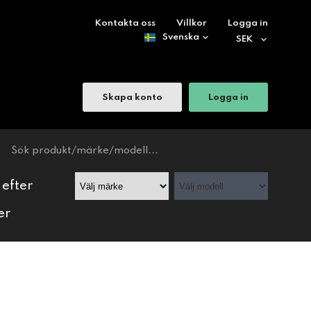
Kontakta oss
Villkor
Logga in
Skapa konto
Logga in
 efter
er