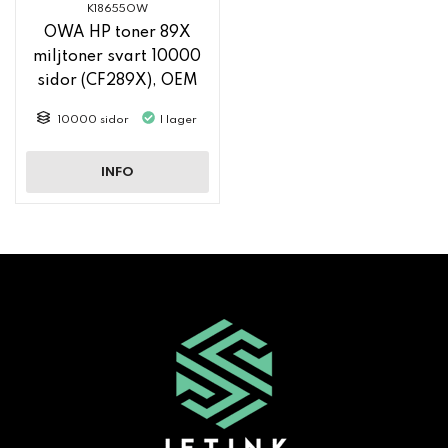
K18655OW
OWA HP toner 89X
miljtoner svart 10000
sidor (CF289X), OEM
Chip, visar "tom"
10000 sidor
I lager
INFO