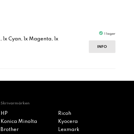
I lager
 1x Cyan, 1x Magenta, 1x
INFO
Skrivarmärken
HP
Ricoh
Konica Minolta
Kyocera
Brother
Lexmark