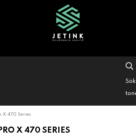
Sök
ton
o X 470 Series
PRO X 470 SERIES