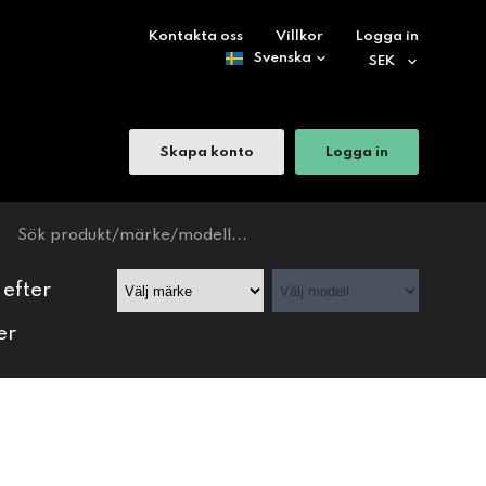
Kontakta oss
Villkor
Logga in
Skapa konto
Logga in
 efter
er