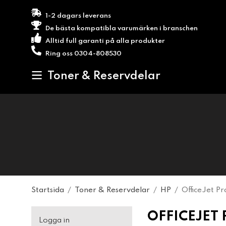
1-2 dagars leverans
De bästa kompatibla varumärken i branschen
Alltid full garanti på alla produkter
Ring oss 0304-808530
Toner & Reservdelar
Startsida
/
Toner & Reservdelar
/
HP
/
OfficeJet Pr
OFFICEJET 
Logga in