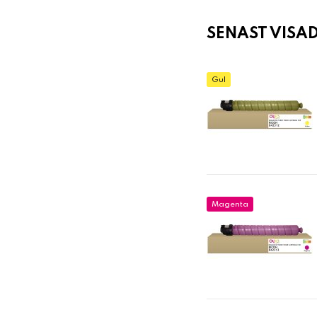
SENAST VISA
Gul
Magenta