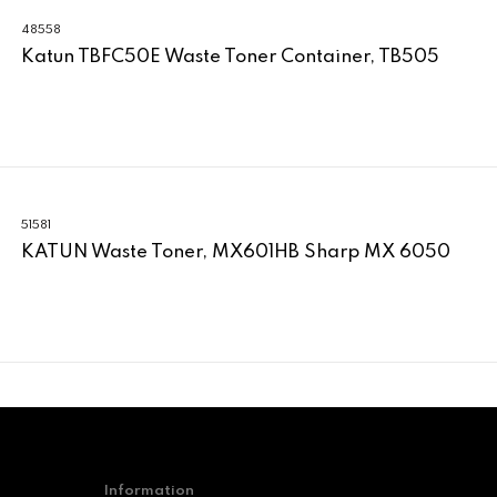
48558
Katun TBFC50E Waste Toner Container, TB505
51581
KATUN Waste Toner, MX601HB Sharp MX 6050
Information