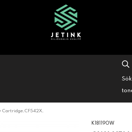
Sök
ton
 Cartridge,CF542X,
K18119OW