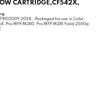
OW CARTRIDGE,CF542X,
ng:
TR10200Y,203X,,,Packaged for use in,Color
54, Pro MFP M280, Pro MFP M281,Yield,2500p
C