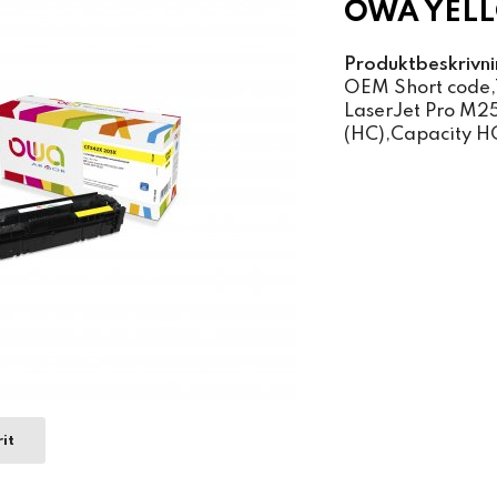
OWA YELL
Produktbeskrivni
OEM Short code,
LaserJet Pro M2
(HC),Capacity H
it