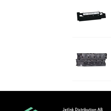
JetInk Distribution AB