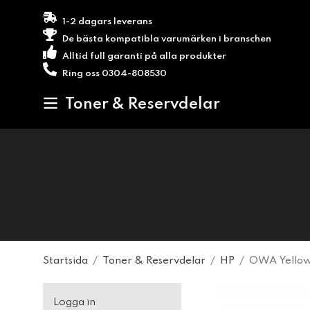
1-2 dagars leverans
De bästa kompatibla varumärken i branschen
Alltid full garanti på alla produkter
Ring oss 0304-808530
Toner & Reservdelar
Startsida
/
Toner & Reservdelar
/
HP
/
OWA Yellow
Logga in