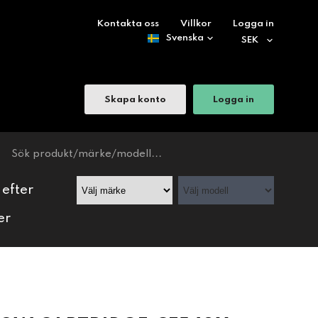
Kontakta oss
Villkor
Logga in
Skapa konto
Logga in
 efter
er