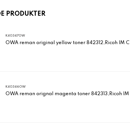
DE PRODUKTER
K40347OW
OWA reman original yellow toner 842312,Ricoh IM 
K40346OW
OWA reman orignal magenta toner 842313,Ricoh IM