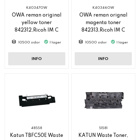
K40347OW
K40346OW
OWA reman original
OWA reman orignal
yellow toner
magenta toner
842312,Ricoh IM C
842313,Ricoh IM C
2500
2500
10500 sidor
I lager
10500 sidor
I lager
INFO
INFO
48558
51581
Katun TBFC50E Waste
KATUN Waste Toner,