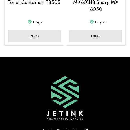
Toner Container, TB505
MX601HB Sharp MX
6050
I lager
I lager
INFO
INFO