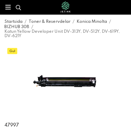
Startsida
/
Toner & Reservdelar
/
Konica Minolta
/
BIZHUB 308
/
Katun Yellow Developer Unit DV-313Y, DV-512Y, DV-619Y,
DV-621Y
Gul
47997