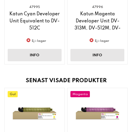
47995
47996
Katun Cyan Developer
Katun Magenta
Unit Equivalent to DV-
Developer Unit DV-
512C
313M, DV-512M, DV-
619M, DV-621M
Ej i lager
Ej i lager
INFO
INFO
SENAST VISADE PRODUKTER
Gul
Magenta