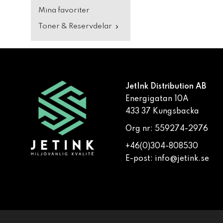
Mina favoriter
Toner & Reservdelar
JetInk Distribution AB
Energigatan 10A
433 37 Kungsbacka
Org nr: 559274-2976
+46(0)304-808530
E-post:
info@jetink.se