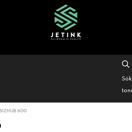
Sök
ton
BIZHUB 600
0