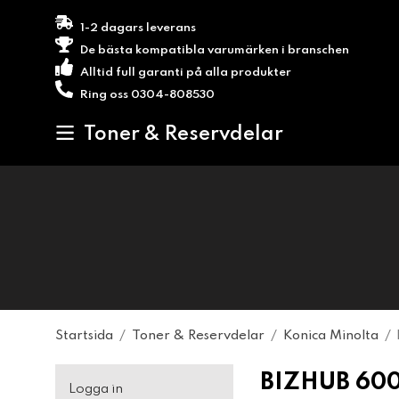
1-2 dagars leverans
De bästa kompatibla varumärken i branschen
Alltid full garanti på alla produkter
Ring oss 0304-808530
Toner & Reservdelar
Startsida
/
Toner & Reservdelar
/
Konica Minolta
/
BIZHUB 60
Logga in