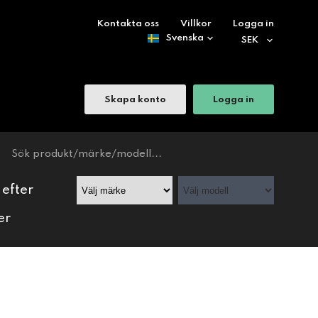
Kontakta oss
Villkor
Logga in
Skapa konto
Logga in
 efter
er