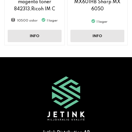
magenta toner
MX601HB Sharp MX
842313,Ricoh IM C
6050
2500
10500 sidor
I lager
I lager
INFO
INFO