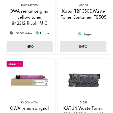
K40347OW
48558
OWA reman original
Katun TBFC50E Waste
yellow toner
Toner Container, TB505
842312,Ricoh IM C
2500
10500 sidor
I lager
I lager
INFO
INFO
Magenta
K40346OW
51581
OWA reman orignal
KATUN Waste Toner,