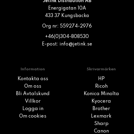
JetInk Distribution AB
Energigatan 10A
433 37 Kungsbacka
Org nr: 559274-2976
+46(0)304-808530
E-post:
info@jetink.se
Information
Skrivarmärken
Kontakta oss
HP
Om oss
Ricoh
Bli Avtalskund
Konica Minolta
Villkor
Kyocera
Logga in
Brother
Om cookies
Lexmark
Sharp
Canon