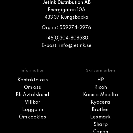
JetInk Distribution AB
Energigatan 10A
433 37 Kungsbacka
Org nr: 559274-2976
+46(0)304-808530
E-post:
info@jetink.se
Information
Skrivarmärken
Kontakta oss
HP
Om oss
Ricoh
Bli Avtalskund
Konica Minolta
Villkor
Kyocera
Logga in
Brother
Om cookies
Lexmark
Sharp
Canon