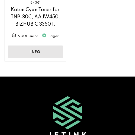
54361
Katun Cyan Toner for
TNP-80C, AAJW450,
BIZHUB C 3350 I,
BIZHUB C 4050 I
9000 sidor
I lager
INFO