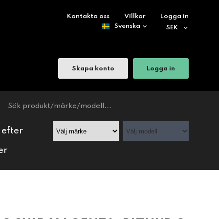
Kontakta oss
Villkor
Logga in
Skapa konto
Logga in
 efter
er