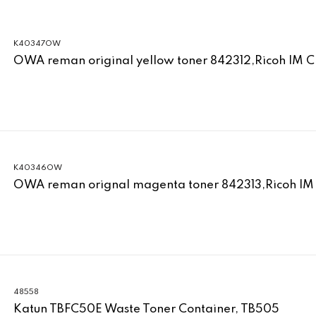
K40347OW
OWA reman original yellow toner 842312,Ricoh IM 
K40346OW
OWA reman orignal magenta toner 842313,Ricoh IM
48558
Katun TBFC50E Waste Toner Container, TB505