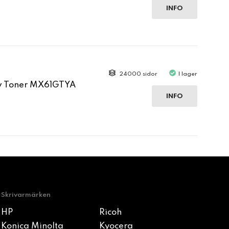
INFO
24000 sidor
I lager
ow Toner MX61GTYA
INFO
Skrivarmärken
HP
Ricoh
Konica Minolta
Kyocera