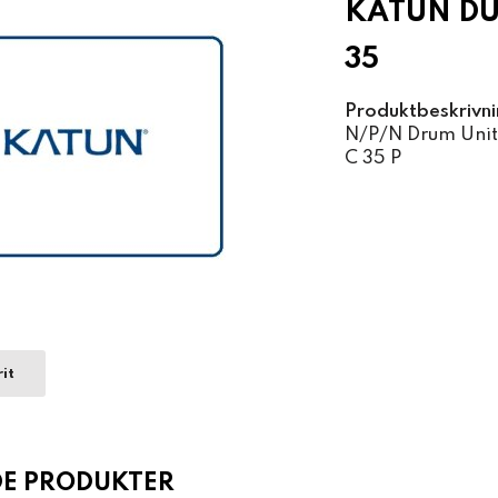
KATUN DU
35
Produktbeskrivni
N/P/N Drum Unit
C 35 P
it
DE PRODUKTER