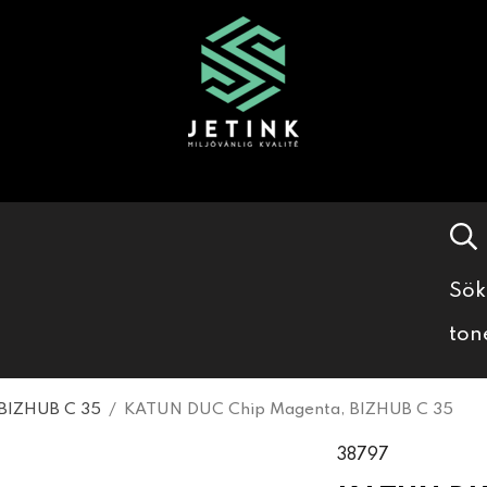
Sök
ton
BIZHUB C 35
/
KATUN DUC Chip Magenta, BIZHUB C 35
38797