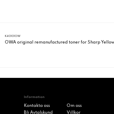
K40101OW
OWA original remanufactured toner for Sharp Yell
Information
Kontakta oss
Om oss
Bli Avtalskund
Villkor