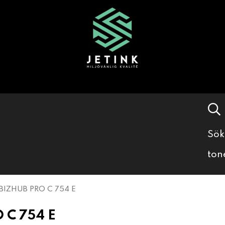
Sök
ton
BIZHUB PRO C 754 E
 C 754 E