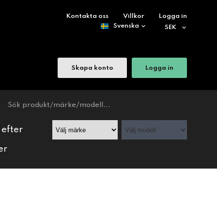
Kontakta oss
Villkor
Logga in
Skapa konto
Logga in
 efter
er