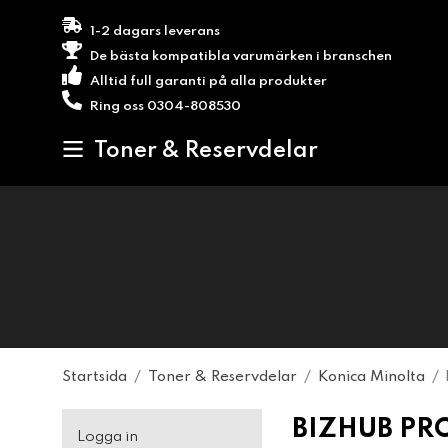
1-2 dagars leverans
De bästa kompatibla varumärken i branschen
Alltid full garanti på alla produkter
Ring oss 0304-808530
Toner & Reservdelar
Startsida
/
Toner & Reservdelar
/
Konica Minolta
/
BIZHUB PRO
Logga in