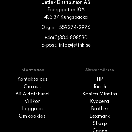
JetInk Distribution AB
Energigatan 10A
433 37 Kungsbacka
Org nr: 559274-2976
+46(0)304-808530
E-post:
info@jetink.se
Information
Skrivarmärken
Kontakta oss
HP
Om oss
Ricoh
Bli Avtalskund
Konica Minolta
Villkor
Kyocera
Logga in
Brother
Om cookies
Lexmark
Sharp
Canon