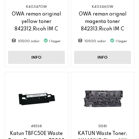
K40347OW
K40346OW
OWA reman original
OWA reman orignal
yellow toner
magenta toner
842312,Ricoh IM C
842313,Ricoh IM C
2500
2500
10500 sidor
I lager
10500 sidor
I lager
INFO
INFO
48558
51581
Katun TBFC50E Waste
KATUN Waste Toner,