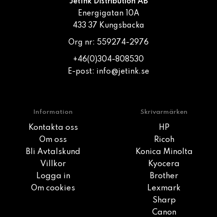
JetInk Distribution AB
Energigatan 10A
433 37 Kungsbacka
Org nr: 559274-2976
+46(0)304-808530
E-post:
info@jetink.se
Information
Skrivarmärken
Kontakta oss
HP
Om oss
Ricoh
Bli Avtalskund
Konica Minolta
Villkor
Kyocera
Logga in
Brother
Om cookies
Lexmark
Sharp
Canon