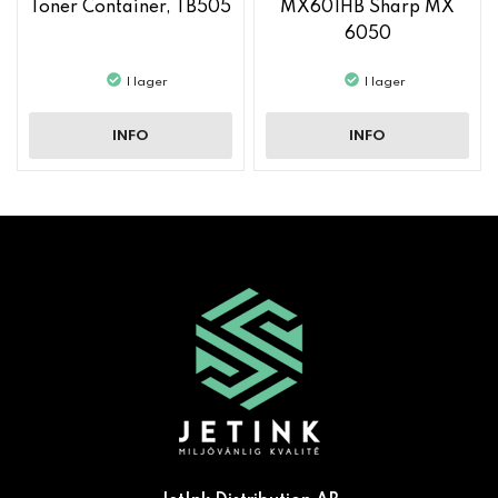
Toner Container, TB505
MX601HB Sharp MX
6050
I lager
I lager
INFO
INFO