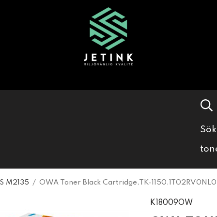
Sök
ton
S M2135
/
OWA Toner Black Cartridge,TK-1150,1T02RV0NL0
K18009OW