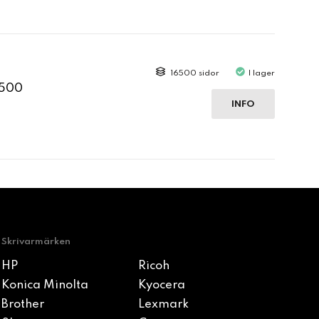
16500 sidor
I lager
2500
INFO
Skrivarmärken
HP
Ricoh
Konica Minolta
Kyocera
Brother
Lexmark