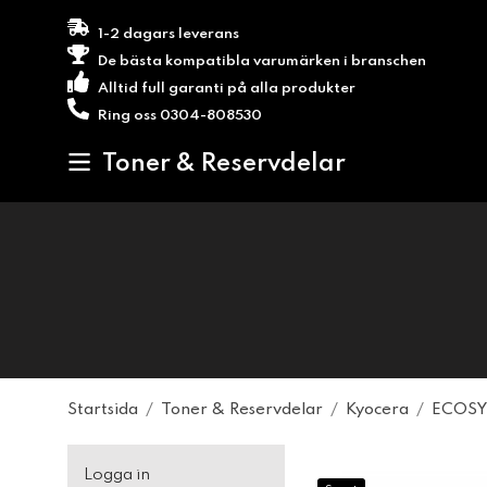
1-2 dagars leverans
De bästa kompatibla varumärken i branschen
Alltid full garanti på alla produkter
Ring oss 0304-808530
Toner & Reservdelar
Startsida
/
Toner & Reservdelar
/
Kyocera
/
ECOSY
Logga in