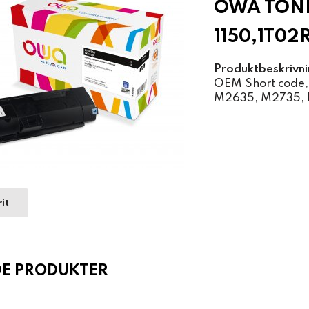
OWA TONE
1150,1T0
Produktbeskrivni
OEM Short code,
M2635, M2735, P
it
DE PRODUKTER