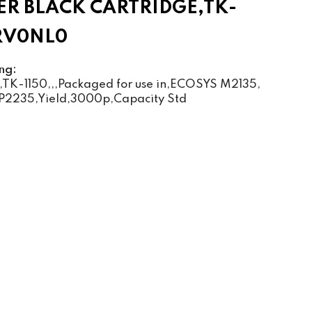
R BLACK CARTRIDGE,TK-
2RV0NL0
ng:
,TK-1150,,,Packaged for use in,ECOSYS M2135,
2235,Yield,3000p,Capacity Std