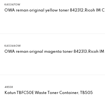
K40347OW
OWA reman original yellow toner 842312,Ricoh IM 
K40346OW
OWA reman orignal magenta toner 842313,Ricoh IM
48558
Katun TBFC50E Waste Toner Container, TB505