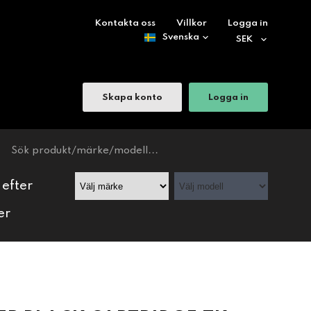
Kontakta oss
Villkor
Logga in
Skapa konto
Logga in
 efter
er