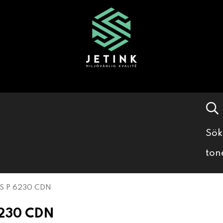
Sök
ton
S P 6230 CDN
230 CDN