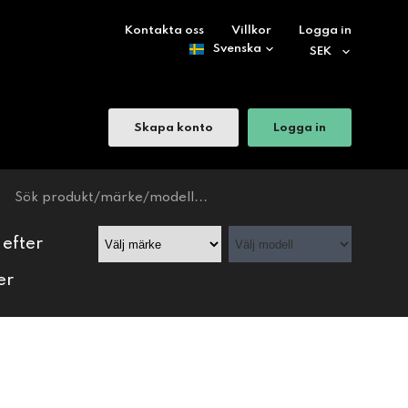
Kontakta oss
Villkor
Logga in
Skapa konto
Logga in
 efter
er