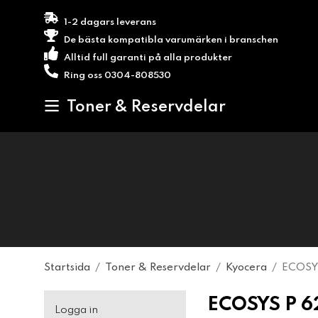
1-2 dagars leverans
De bästa kompatibla varumärken i branschen
Alltid full garanti på alla produkter
Ring oss 0304-808530
Toner & Reservdelar
Startsida
/
Toner & Reservdelar
/
Kyocera
/
ECOSY
ECOSYS P 6
Logga in