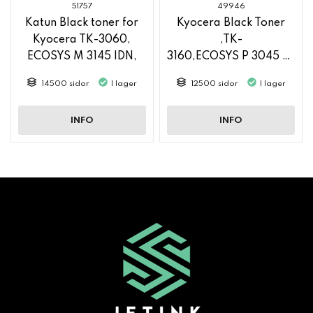
51757
49946
Katun Black toner for
Kyocera Black Toner
Kyocera TK-3060,
,TK-
ECOSYS M 3145 IDN,
3160,ECOSYS P 3045 DN
ECOSYS M 3645 IDN
14500 sidor
I lager
12500 sidor
I lager
INFO
INFO