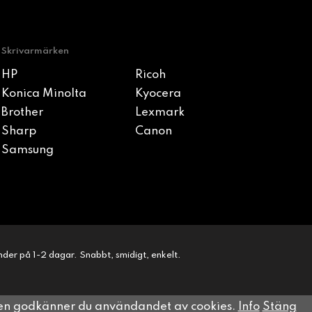
Skrivarmärken
HP
Ricoh
Konica Minolta
Kyocera
Brother
Lexmark
Sharp
Canon
Samsung
kunder på 1-2 dagar. Snabbt, smidigt, enkelt.
sen godkänner du användandet av cookies.
Info
Stäng