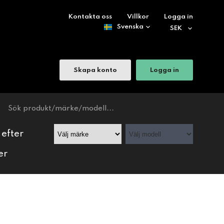
Kontakta oss
Villkor
Logga in
Skapa konto
Logga in
 efter
er