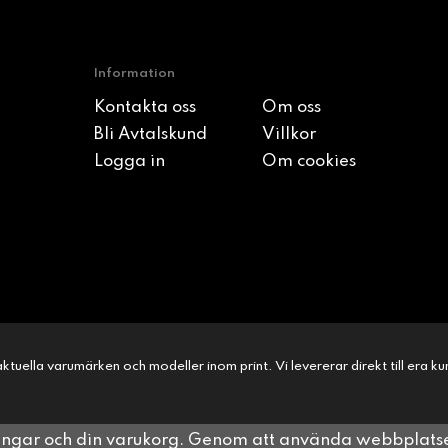
Information
Kontakta oss
Om oss
Bli Avtalskund
Villkor
Logga in
Om cookies
l aktuella varumärken och modeller inom print. Vi levererar direkt till era 
ningar och din varukorg. Genom att använda webbplat