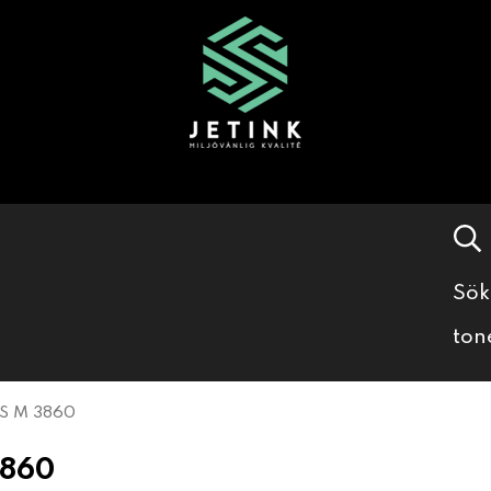
Sök
ton
S M 3860
3860