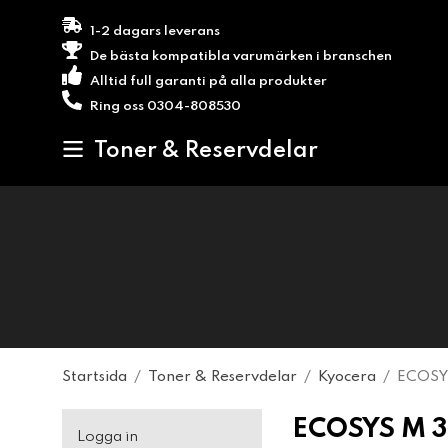
1-2 dagars leverans
De bästa kompatibla varumärken i branschen
Alltid full garanti på alla produkter
Ring oss 0304-808530
Toner & Reservdelar
Startsida
/
Toner & Reservdelar
/
Kyocera
/
ECOSY
ECOSYS M 
Logga in