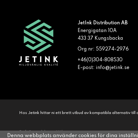
JetInk Distribution AB
Energigatan 10A
433 37 Kungsbacka
Org nr: 559274-2976
+46(0)304-808530
E-post:
info@jetink.se
Hos Jetink hittar ni ett brett utbud av kompatibla alternativ til
Drift & produktion:
Wikinggruppen
Denna webbplats använder cookies för dina inställ