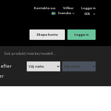
Kontakta oss
Villkor
Logga in
Skapa konto
Logga in
 efter
er