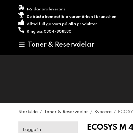
1-2 dagars leverans
De bästa kompatibla varumärken i branschen
Alltid full garanti på alla produkter
Ring oss 0304-808530
Toner & Reservdelar
Startsida
/
Toner & Reservdelar
/
Kyocera
/
ECOSY
ECOSYS M 4
Logga in