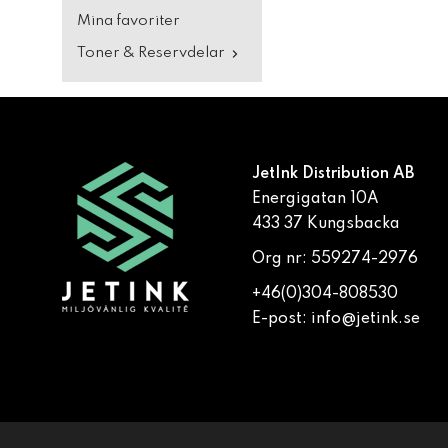
Mina favoriter
Toner & Reservdelar
JetInk Distribution AB
Energigatan 10A
433 37 Kungsbacka
Org nr: 559274-2976
+46(0)304-808530
E-post:
info@jetink.se