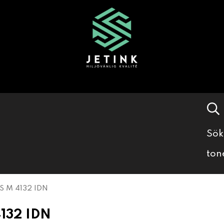
Sök
ton
S M 4132 IDN
132 IDN