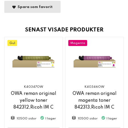
Spara som favorit
SENAST VISADE PRODUKTER
Gul
Magenta
K40347OW
K40346OW
OWA reman original
OWA reman orignal
yellow toner
magenta toner
842312,Ricoh IM C
842313,Ricoh IM C
2500
2500
10500 sidor
I lager
10500 sidor
I lager