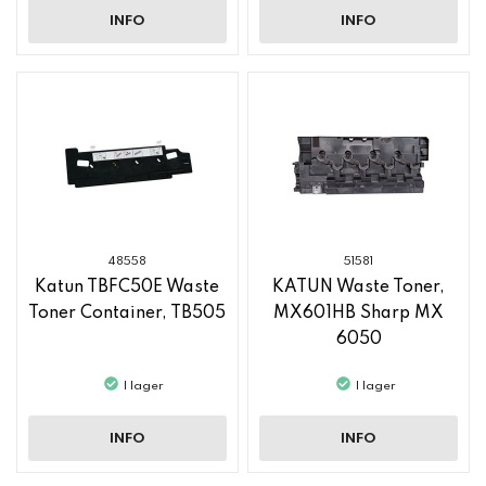
INFO
INFO
48558
51581
Katun TBFC50E Waste
KATUN Waste Toner,
Toner Container, TB505
MX601HB Sharp MX
6050
I lager
I lager
INFO
INFO