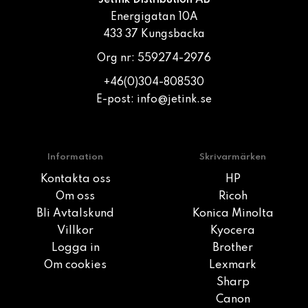
JetInk Distribution AB
Energigatan 10A
433 37 Kungsbacka
Org nr: 559274-2976
+46(0)304-808530
E-post:
info@jetink.se
Information
Skrivarmärken
Kontakta oss
HP
Om oss
Ricoh
Bli Avtalskund
Konica Minolta
Villkor
Kyocera
Logga in
Brother
Om cookies
Lexmark
Sharp
Canon