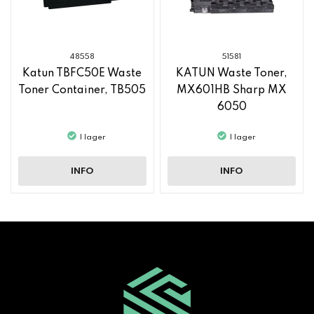
48558
51581
Katun TBFC50E Waste
KATUN Waste Toner,
Toner Container, TB505
MX601HB Sharp MX
6050
I lager
I lager
INFO
INFO