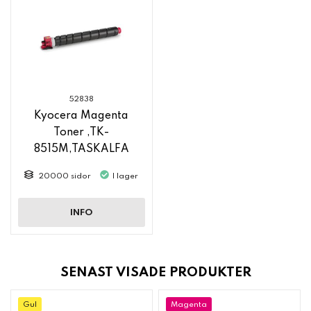
52838
Kyocera Magenta
Toner ,TK-
8515M,TASKALFA
5053ci/6053ci ersätter
20000 sidor
I lager
51465
INFO
SENAST VISADE PRODUKTER
Gul
Magenta