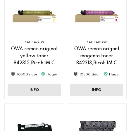
K40347OW
K40346OW
OWA reman original
OWA reman orignal
yellow toner
magenta toner
842312,Ricoh IM C
842313,Ricoh IM C
2500
2500
10500 sidor
I lager
10500 sidor
I lager
INFO
INFO