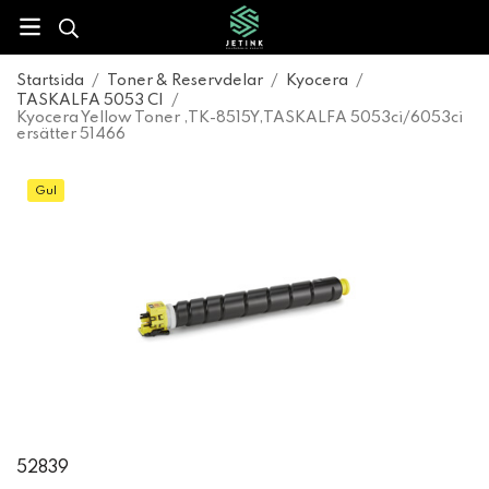
Startsida
/
Toner & Reservdelar
/
Kyocera
/
TASKALFA 5053 CI
/
Kyocera Yellow Toner ,TK-8515Y,TASKALFA 5053ci/6053ci
ersätter 51466
Gul
52839