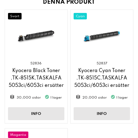
DENNA PRODUKT
Svart
Cyan
52836
52837
Kyocera Black Toner
Kyocera Cyan Toner
,TK-8515K,TASKALFA
,TK-8515C,TASKALFA
5053ci/6053ci ersätter
5053ci/6053ci ersätter
51463
51464
30,000 sidor
I lager
20,000 sidor
I lager
INFO
INFO
Magenta