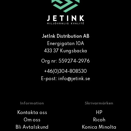
JetInk Distribution AB
Energigatan 10A
433 37 Kungsbacka
Org nr: 559274-2976
+46(0)304-808530
E-post:
info@jetink.se
Information
Skrivarmärken
Kontakta oss
HP
Om oss
Ricoh
Bli Avtalskund
Konica Minolta