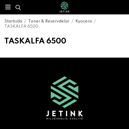
Startsida
/
Toner & Reservdelar
/
Kyocera
/
TASKALFA 6500
TASKALFA 6500