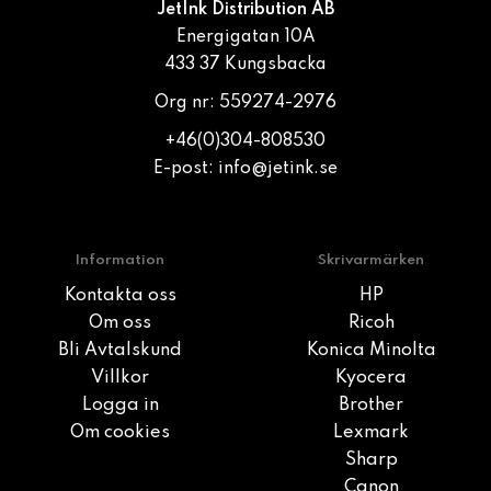
JetInk Distribution AB
Energigatan 10A
433 37 Kungsbacka
Org nr: 559274-2976
+46(0)304-808530
E-post:
info@jetink.se
Information
Skrivarmärken
Kontakta oss
HP
Om oss
Ricoh
Bli Avtalskund
Konica Minolta
Villkor
Kyocera
Logga in
Brother
Om cookies
Lexmark
Sharp
Canon