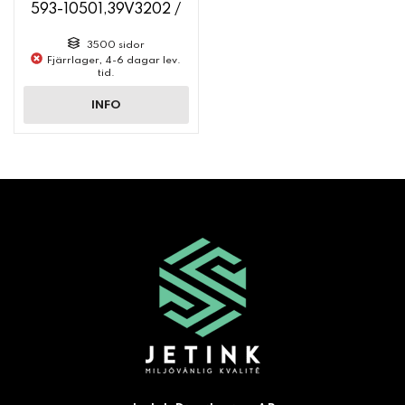
593-10501,39V3202 /
39V3713
3500 sidor
Fjärrlager, 4-6 dagar lev.
tid.
INFO