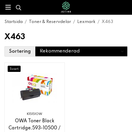
Startsida
/
Toner & Reservdelar
/
Lexmark
/
X463
X463
Sortering
Svart
K15151OW
OWA Toner Black
Cartridge,593-10500 /