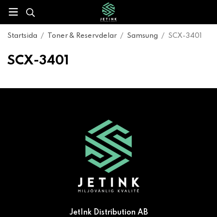
Startsida
/
Toner & Reservdelar
/
Samsung
/
SCX-3401
SCX-3401
JetInk Distribution AB