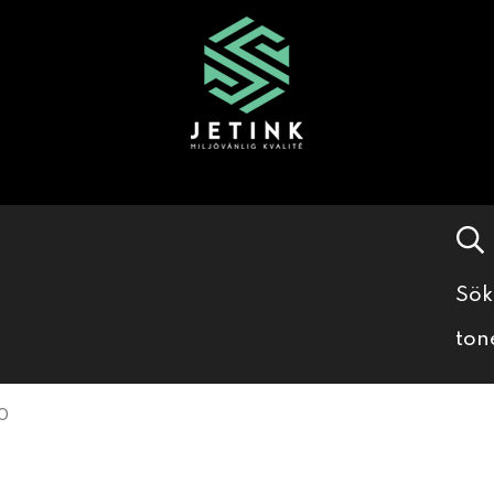
Sök
ton
0