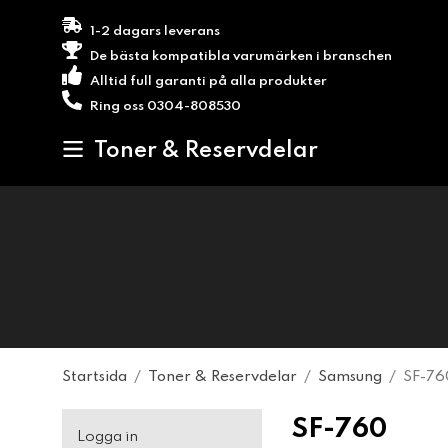
1-2 dagars leverans
De bästa kompatibla varumärken i branschen
Alltid full garanti på alla produkter
Ring oss 0304-808530
Toner & Reservdelar
Startsida
/
Toner & Reservdelar
/
Samsung
/
SF-76
SF-760
Logga in