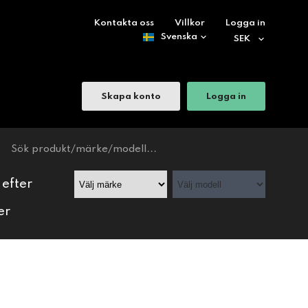
Kontakta oss
Villkor
Logga in
Skapa konto
Logga in
 efter
er