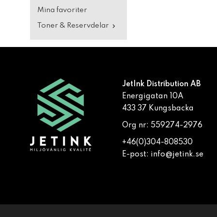
Mina favoriter
Toner & Reservdelar
JetInk Distribution AB
Energigatan 10A
433 37 Kungsbacka
Org nr: 559274-2976
+46(0)304-808530
E-post:
info@jetink.se