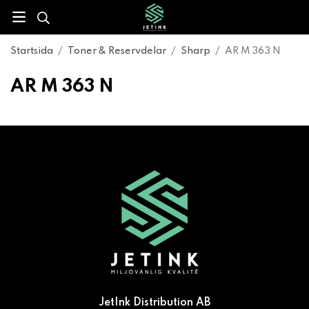
Startsida
/
Toner & Reservdelar
/
Sharp
/
AR M 363 N
AR M 363 N
JetInk Distribution AB