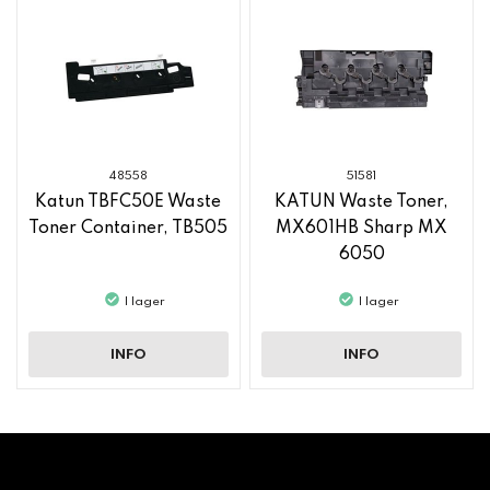
48558
51581
Katun TBFC50E Waste
KATUN Waste Toner,
Toner Container, TB505
MX601HB Sharp MX
6050
I lager
I lager
INFO
INFO