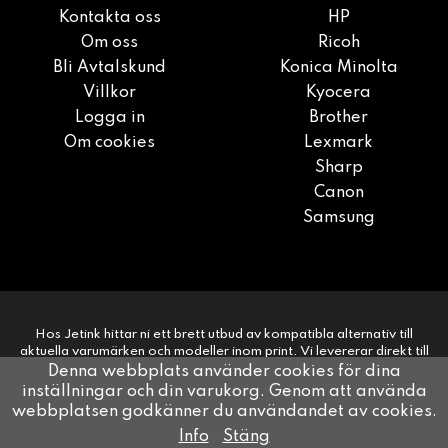
Kontakta oss
HP
Om oss
Ricoh
Bli Avtalskund
Konica Minolta
Villkor
Kyocera
Logga in
Brother
Om cookies
Lexmark
Sharp
Canon
Samsung
Hos Jetink hittar ni ett brett utbud av kompatibla alternativ till
aktuella varumärken och modeller inom print. Vi levererar direkt till
era kunder på 1-2 dagar. Snabbt, smidigt, enkelt.
Denna webbplats använder cookies för dina
inställningar och din varukorg. Genom att använda
webbplatsen godkänner du användandet av cookies.
Drift & produktion:
Wikinggruppen
Info
Stäng