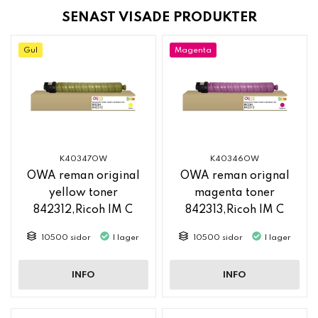
SENAST VISADE PRODUKTER
Gul
Magenta
K40347OW
K40346OW
OWA reman original
OWA reman orignal
yellow toner
magenta toner
842312,Ricoh IM C
842313,Ricoh IM C
2500
2500
10500 sidor
I lager
10500 sidor
I lager
INFO
INFO