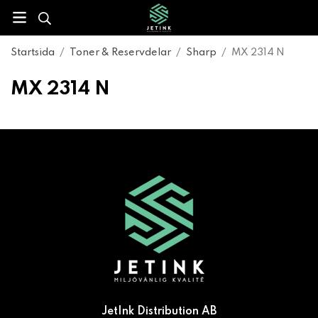
Startsida
/
Toner & Reservdelar
/
Sharp
/
MX 2314 N
MX 2314 N
JetInk Distribution AB