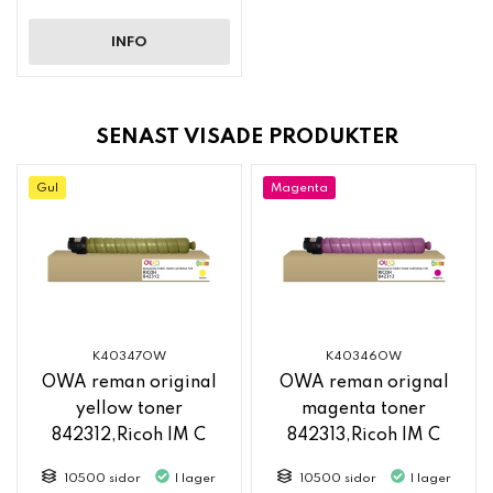
INFO
SENAST VISADE PRODUKTER
Gul
Magenta
K40347OW
K40346OW
OWA reman original
OWA reman orignal
yellow toner
magenta toner
842312,Ricoh IM C
842313,Ricoh IM C
2500
2500
10500 sidor
I lager
10500 sidor
I lager