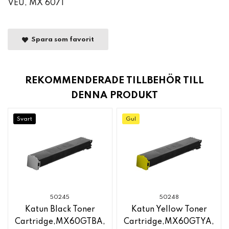
VEU, MX 6071
Spara som favorit
REKOMMENDERADE TILLBEHÖR TILL
DENNA PRODUKT
Svart
Gul
50245
50248
Katun Black Toner
Katun Yellow Toner
Cartridge,MX60GTBA,
Cartridge,MX60GTYA,