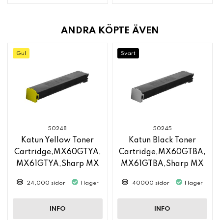
ANDRA KÖPTE ÄVEN
Gul
Svart
50248
50245
Katun Yellow Toner
Katun Black Toner
Cartridge,MX60GTYA,
Cartridge,MX60GTBA,
MX61GTYA,Sharp MX
MX61GTBA,Sharp MX
6050
6050
24,000 sidor
I lager
40000 sidor
I lager
INFO
INFO