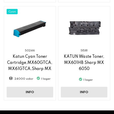
Cyan
50246
51581
Katun Cyan Toner
KATUN Waste Toner,
Cartridge,MX60GTCA,
MX601HB Sharp MX
MX61GTCA,Sharp MX
6050
6050
24000 sidor
I lager
I lager
INFO
INFO