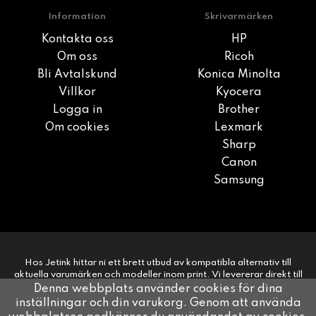
Information
Skrivarmärken
Kontakta oss
HP
Om oss
Ricoh
Bli Avtalskund
Konica Minolta
Villkor
Kyocera
Logga in
Brother
Om cookies
Lexmark
Sharp
Canon
Samsung
Hos Jetink hittar ni ett brett utbud av kompatibla alternativ till
aktuella varumärken och modeller inom print. Vi levererar direkt till
era kunder på 1-2 dagar. Snabbt, smidigt, enkelt.
Denna webbplats använder cookies för dina
inställningar och din varukorg. Genom att använda