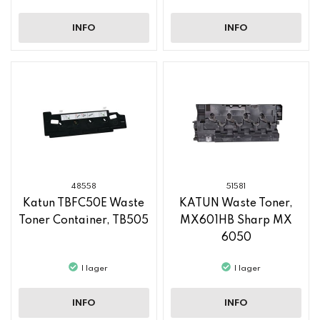
INFO
INFO
48558
51581
Katun TBFC50E Waste
KATUN Waste Toner,
Toner Container, TB505
MX601HB Sharp MX
6050
I lager
I lager
INFO
INFO