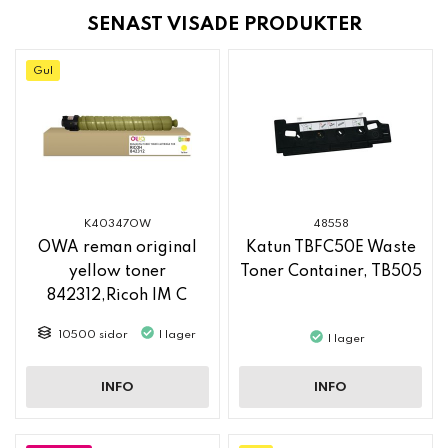
SENAST VISADE PRODUKTER
Gul
K40347OW
48558
OWA reman original
Katun TBFC50E Waste
yellow toner
Toner Container, TB505
842312,Ricoh IM C
2500
10500 sidor
I lager
I lager
INFO
INFO