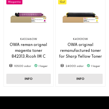
Magenta
Gul
K40346OW
K40101OW
OWA reman orignal
OWA original
magenta toner
remanufactured toner
842313,Ricoh IM C
for Sharp Yellow Toner
2500
MX61GTYA
10500 sidor
I lager
24000 sidor
I lager
INFO
INFO