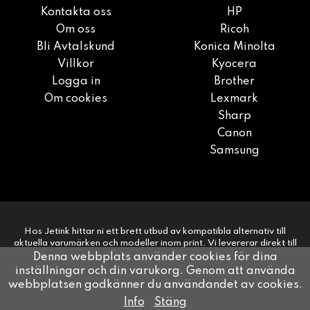
Kontakta oss
HP
Om oss
Ricoh
Bli Avtalskund
Konica Minolta
Villkor
Kyocera
Logga in
Brother
Om cookies
Lexmark
Sharp
Canon
Samsung
Hos Jetink hittar ni ett brett utbud av kompatibla alternativ till
aktuella varumärken och modeller inom print. Vi levererar direkt till
era kunder på 1-2 dagar. Snabbt, smidigt, enkelt.
Denna webbplats använder cookies för dina
inställningar och din varukorg. Genom att använda
webbplatsen godkänner du användandet av cookies.
Drift & produktion:
Wikinggruppen
Info
Stäng