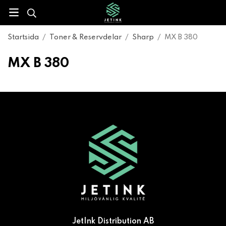
Startsida
/
Toner & Reservdelar
/
Sharp
/
MX B 380
MX B 380
JetInk Distribution AB