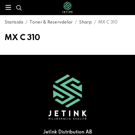
Startsida
/
Toner & Reservdelar
/
Sharp
/
MX C 310
MX C 310
JetInk Distribution AB