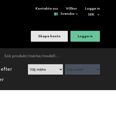
Kontakta oss
Villkor
Logga in
Skapa konto
Logga in
 efter
er