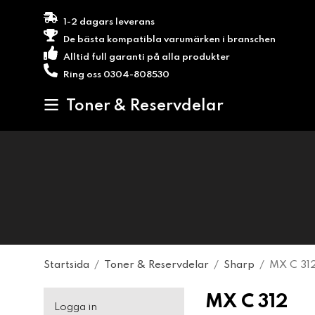
1-2 dagars leverans
De bästa kompatibla varumärken i branschen
Alltid full garanti på alla produkter
Ring oss 0304-808530
Toner & Reservdelar
Startsida
/
Toner & Reservdelar
/
Sharp
/
MX C 31
MX C 312
Logga in