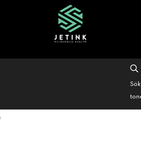
Sök
ton
2