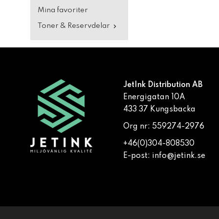
Mina favoriter
Toner & Reservdelar
JetInk Distribution AB
Energigatan 10A
433 37 Kungsbacka
Org nr: 559274-2976
+46(0)304-808530
E-post:
info@jetink.se