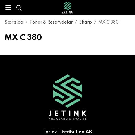
Startsida
/
Toner & Reservdelar
/
Sharp
/
MX C 380
MX C 380
JetInk Distribution AB