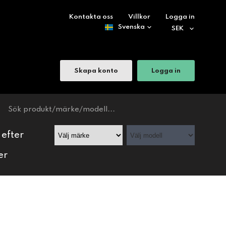
Kontakta oss
Villkor
Logga in
Skapa konto
Logga in
 efter
er