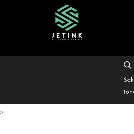
Sök
ton
40