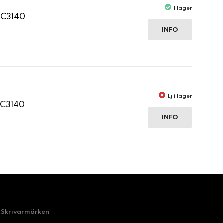
I lager
 C3140
INFO
Ej i lager
 C3140
INFO
Skrivarmärken