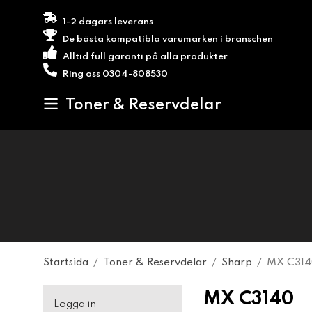
1-2 dagars leverans
De bästa kompatibla varumärken i branschen
Alltid full garanti på alla produkter
Ring oss 0304-808530
Toner & Reservdelar
Startsida
/
Toner & Reservdelar
/
Sharp
/
MX C31
MX C3140
Logga in