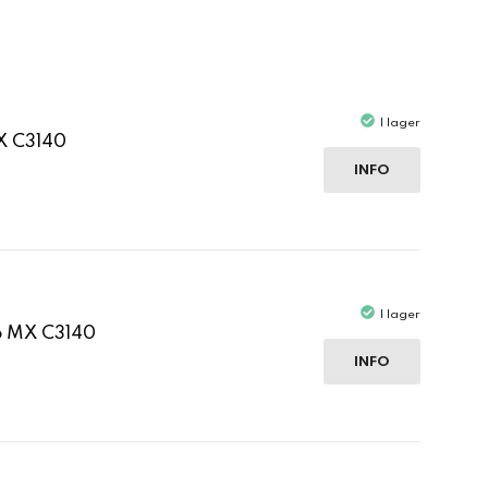
I lager
X C3140
INFO
I lager
p MX C3140
INFO