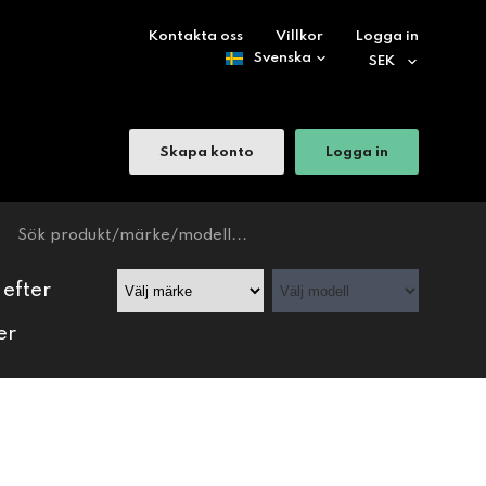
Kontakta oss
Villkor
Logga in
Skapa konto
Logga in
 efter
er