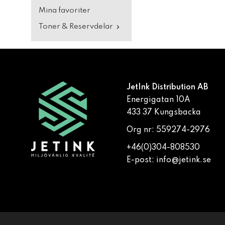
Mina favoriter
Toner & Reservdelar
JetInk Distribution AB
Energigatan 10A
433 37 Kungsbacka
Org nr: 559274-2976
+46(0)304-808530
E-post:
info@jetink.se