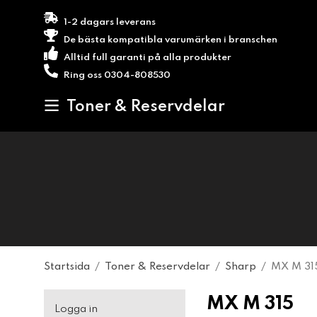
1-2 dagars leverans
De bästa kompatibla varumärken i branschen
Alltid full garanti på alla produkter
Ring oss 0304-808530
Toner & Reservdelar
Startsida
/
Toner & Reservdelar
/
Sharp
/
MX M 31
MX M 315
Logga in